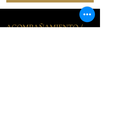
ACOMPAÑAMIENTO /
ASESORAMIENTO EN EL
PROCESO DE
AUTOCONOCIMIENTO
Presencial y Online
Acompañamiento y asesoramiento en el
propio proceso de autoconocimiento y
práctica sobre el carácter y/o espiritual.
El trabajo puede incluir proceso
terapéutico, eneagrama, meditación, no-
dualidad o prácticas corporales.