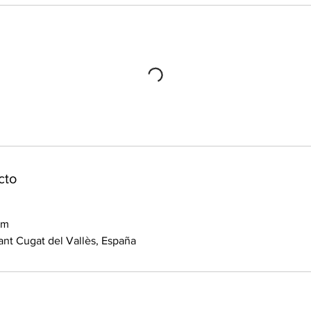
cto
om
Sant Cugat del Vallès, España