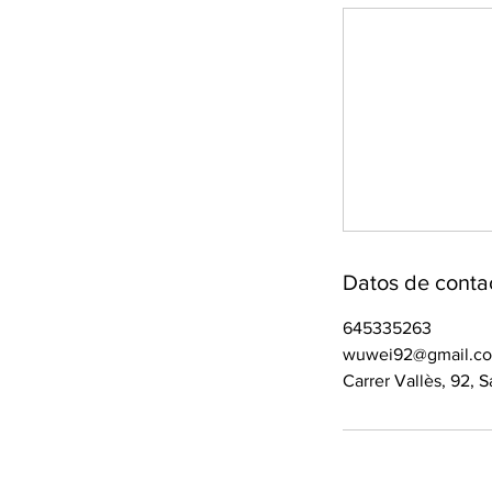
Datos de conta
645335263
wuwei92@gmail.c
Carrer Vallès, 92, 