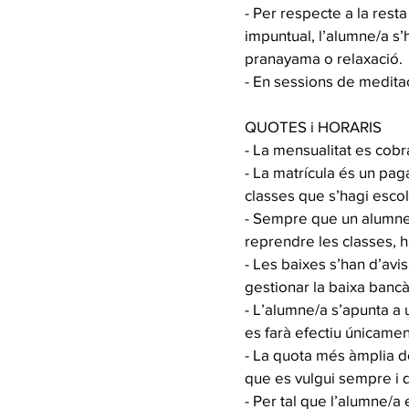
- Per respecte a la rest
impuntual, l’alumne/a s’h
pranayama o relaxació.
- En sessions de meditac
QUOTES i HORARIS
- La mensualitat es cobr
- La matrícula és un pag
classes que s’hagi escol
- Sempre que un alumne/
reprendre les classes, h
- Les baixes s’han d’avi
gestionar la baixa bancà
- L’alumne/a s’apunta a 
es farà efectiu únicament
- La quota més àmplia dó
que es vulgui sempre i q
- Per tal que l’alumne/a