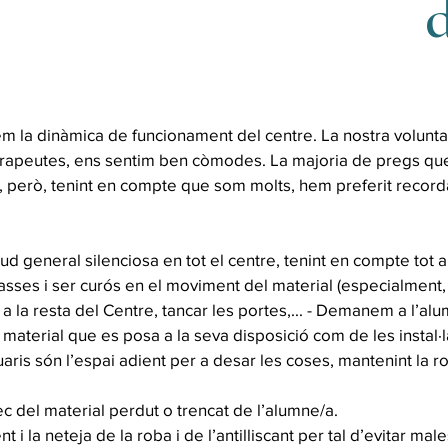
em la dinàmica de funcionament del centre. La nostra volunt
erapeutes, ens sentim ben còmodes. La majoria de pregs que
, però, tenint en compte que som molts, hem preferit recorda
tud general silenciosa en tot el centre, tenint en compte tot all
classes i ser curós en el moviment del material (especialment,
alt a la resta del Centre, tancar les portes,... - Demanem a l’al
l material que es posa a la seva disposició com de les instal·l
uaris són l’espai adient per a desar les coses, mantenint la r
ec del material perdut o trencat de l’alumne/a.
 i la neteja de la roba i de l’antilliscant per tal d’evitar male