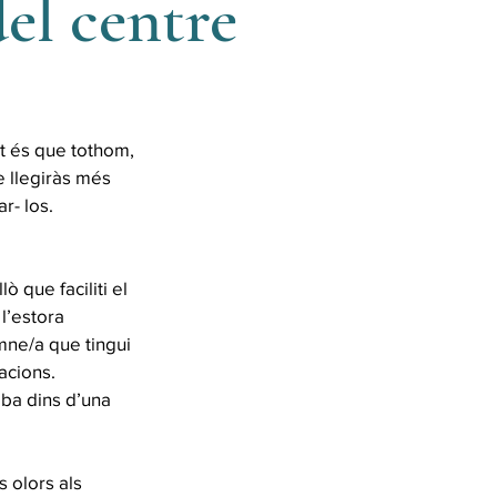
del centre
at és que tothom,
 llegiràs més
r- los.
ò que faciliti el
 l’estora
umne/a que tingui
acions.
oba dins d’una
s olors als