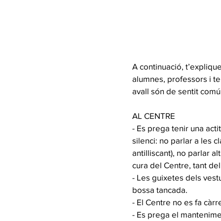
A continuació, t’expliqu
alumnes, professors i t
avall són de sentit comú
AL CENTRE
- Es prega tenir una acti
silenci: no parlar a les 
antilliscant), no parlar 
cura del Centre, tant de
- Les guixetes dels vest
bossa tancada.
- El Centre no es fa càrr
- Es prega el manteniment