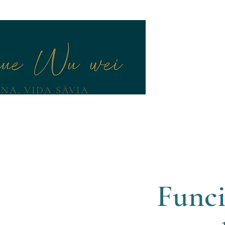
NA, VIDA SÀVIA
EDITACIÓ
YOGA
COMUNITAT
BLOG
ENFOQU
Func