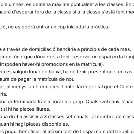
a d’alumnes, es demana màxima puntualitat a les classes. En c
aurà d’esperar fora de la classe si a la classe s’està fent me
ió, no es podrà entrar un cop iniciada la pràctica.
a a través de domiciliació bancària a principis de cada mes.
ament únic que dóna dret a tenir reservat un espai en la fran
lit (poden haver-hi promocions en la matrícula).
a es vulgui donar de baixa, ha de tenir present que, en cas 
aurà de pagar la matrícula de nou.
sar, al menys, amb deu dies d’antel·lació per tal que el Centr
ria.
una determinada franja horària o grup. Qualsevol canvi s’haur
 si hi ha places lliures.
na dret a assistir a 3 classes setmanals i al nombre de classe
uan hi hagi places disponibles.
 es pugui beneficiar al màxim tant de l’espai com del treball 