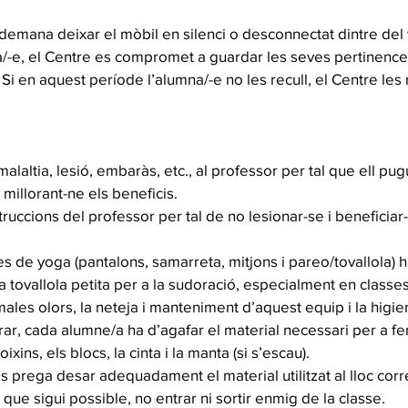
s demana deixar el mòbil en silenci o desconnectat dintre del 
a/-e, el Centre es compromet a guardar les seves pertinence
 Si en aquest període l’alumna/-e no les recull, el Centre les 
alaltia, lesió, embaràs, etc., al professor per tal que ell pug
i millorant-ne els beneficis.
struccions del professor per tal de no lesionar-se i beneficiar
ses de yoga (pantalons, samarreta, mitjons i pareo/tovallola) h
 tovallola petita per a la sudoració, especialment en classes
 males olors, la neteja i manteniment d’aquest equip i la higi
rar, cada alumne/a ha d’agafar el material necessari per a fer
coixins, els blocs, la cinta i la manta (si s’escau).
, es prega desar adequadament el material utilitzat al lloc cor
que sigui possible, no entrar ni sortir enmig de la classe.