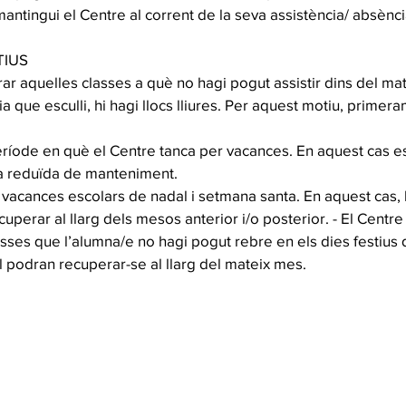
tingui el Centre al corrent de la seva assistència/ absènci
TIUS
rar aquelles classes a què no hagi pogut assistir dins del m
ria que esculli, hi hagi llocs lliures. Per aquest motiu, primer
eríode en què el Centre tanca per vacances. En aquest cas es
ta reduïda de manteniment.
s vacances escolars de nadal i setmana santa. En aquest cas, 
uperar al llarg dels mesos anterior i/o posterior. - El Cent
asses que l’alumna/e no hagi pogut rebre en els dies festius 
al podran recuperar-se al llarg del mateix mes.