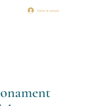
Inicia la sessió
E WU WEI
RESERVES
ABOUT
ionament