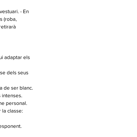
vestuari. - En
s (roba,
retirarà
ui adaptar els
-se dels seus
a de ser blanc.
 intenses.
ene personal.
 la classe:
responent.