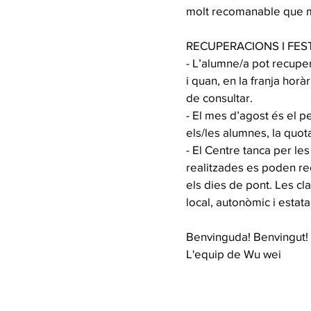
molt recomanable que man
RECUPERACIONS I FES
- L’alumne/a pot recupe
i quan, en la franja horà
de consultar.
- El mes d’agost és el p
els/les alumnes, la quo
- El Centre tanca per le
realitzades es poden rec
els dies de pont. Les cl
local, autonòmic i estat
Benvinguda! Benvingut!
L'equip de Wu wei