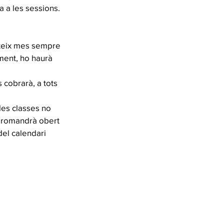
a a les sessions.
ateix mes sempre
ament, ho haurà
 cobrarà, a tots
les classes no
re romandrà obert
del calendari