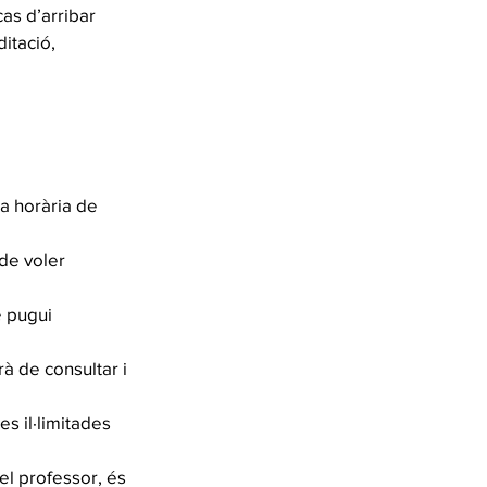
as d’arribar
ditació,
ja horària de
de voler
e pugui
à de consultar i
s il·limitades
del professor, és