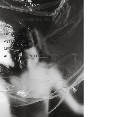
LIBROS /AUTORES
AUTOCONOCIMIENTO PSICOLÓGICO
FILOSOFÍA SAPIENCIAL / NO-DUALIDAD
YOGA / CUERPO
ENEAGRAMA
ASTROLOGÍA
MEDITACIÓN
ACOMPAÑAMIENTO