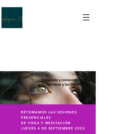
VIDA SANA, VIDA SABIA
"Conócete y conocerás el
Universo y los Dioses"
RETOMAMOS LAS SESIONES
PRESENCIALES
DE YOGA Y MEDITACIÓN
JUEVES 4 DE SEPTIEMBRE 2025