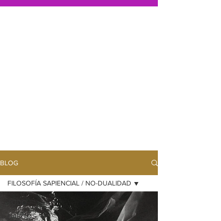
Hazte miembro de la
comunidad, es gratis
Descuentos en cursos,
meditaciones, artículos
del blog,
yoga, autoconocimiento,
filosofía no-dual,...
REGÍSTRATE GRATIS
AQUÍ >>
BLOG
FILOSOFÍA SAPIENCIAL / NO-DUALIDAD
TODO
HÁBITOS